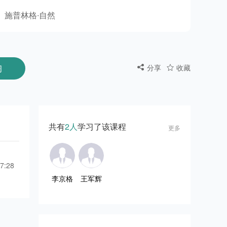
施普林格∙自然
习
分享
收藏
共有
2人
学习了该课程
更多
7:28
李京格
王军辉