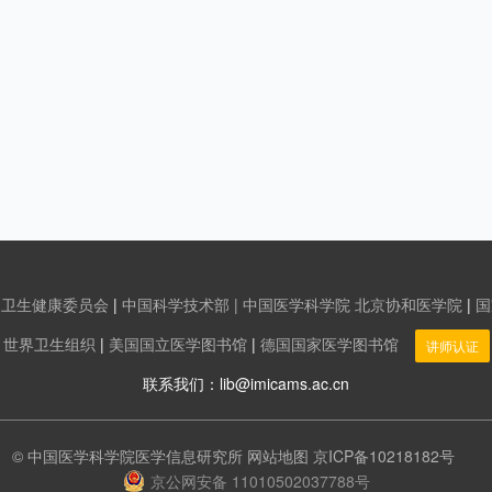
家卫生健康委员会
|
中国科学技术部
| 中国医学科学院 北京协和医学院
|
国
世界卫生组织
|
美国国立医学图书馆
|
德国国家医学图书馆
讲师认证
联系我们：lib@imicams.ac.cn
© 中国医学科学院医学信息研究所
网站地图
京ICP备10218182号
京公网安备 11010502037788号